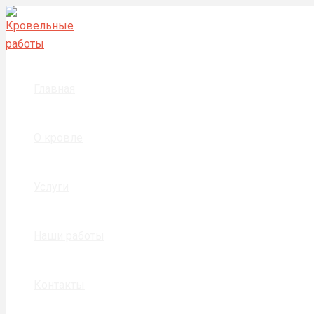
Перейти
Привет,
к
мир!
содержимому
Главная
О кровле
Услуги
Наши работы
Контакты