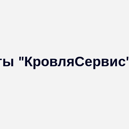
Главная
О кровле
Услуги
Наши 
ты "КровляСервис