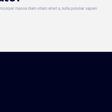
lamcorper massa diam etiam amet a, nulla pulvinar sapien.