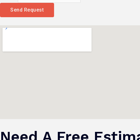
Send Request
Need A Free Estim