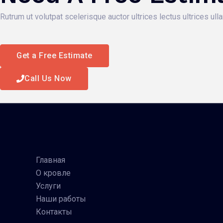
Rutrum ut volutpat scelerisque auctor ultrices lectus ultrices ul
Get a Free Estimate
Call Us Now
Главная
О кровле
Услуги
Наши работы
Контакты